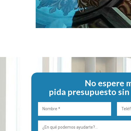
No espere m
pida presupuesto si