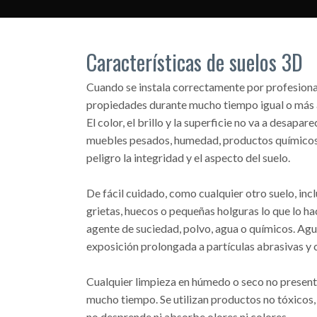
Características de suelos 3D
Cuando se instala correctamente por profesional
propiedades durante mucho tiempo igual o más a
El color, el brillo y la superficie no va a desapa
muebles pesados, humedad, productos químicos 
peligro la integridad y el aspecto del suelo.
De fácil cuidado, como cualquier otro suelo, inc
grietas, huecos o pequeñas holguras lo que lo h
agente de suciedad, polvo, agua o químicos. Agu
exposición prolongada a partículas abrasivas y 
Cualquier limpieza en húmedo o seco no present
mucho tiempo. Se utilizan productos no tóxicos, e
no desprende ni absorbe olores ni colores.