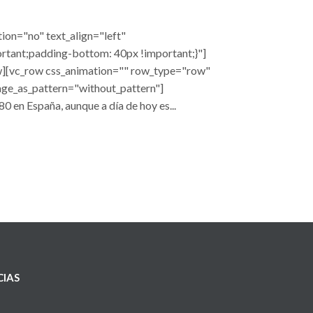
ion="no" text_align="left"
tant;padding-bottom: 40px !important;}"]
ow][vc_row css_animation="" row_type="row"
age_as_pattern="without_pattern"]
 en España, aunque a día de hoy es...
CIAS