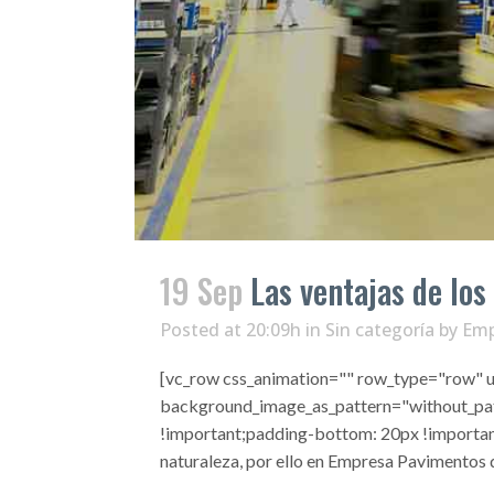
19 Sep
Las ventajas de los
Posted at 20:09h
in
Sin categoría
by
Emp
[vc_row css_animation="" row_type="row" us
background_image_as_pattern="without_pat
!important;padding-bottom: 20px !important;
naturaleza, por ello en Empresa Pavimentos de