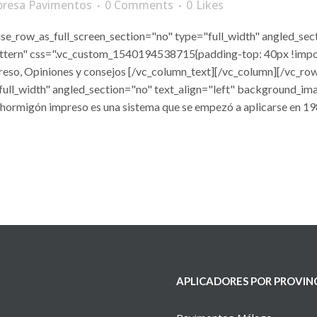
resa Pavimentos
0 Comments
0
Likes
e_row_as_full_screen_section="no" type="full_width" angled_sect
tern" css=".vc_custom_1540194538715{padding-top: 40px !impor
eso, Opiniones y consejos [/vc_column_text][/vc_column][/vc_r
full_width" angled_section="no" text_align="left" background_im
ormigón impreso es una sistema que se empezó a aplicarse en 1980
APLICADORES POR PROVIN