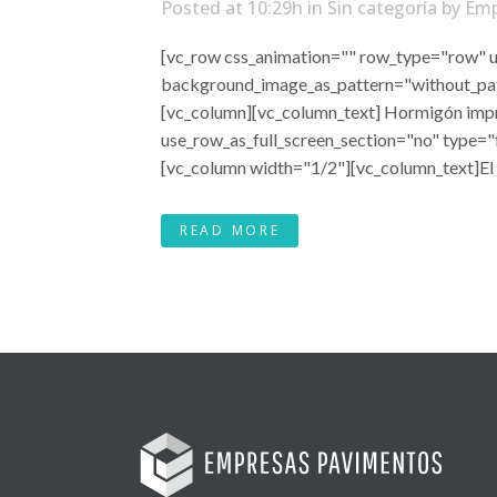
Posted at 10:29h
in
Sin categoría
by
Emp
[vc_row css_animation="" row_type="row" us
background_image_as_pattern="without_pat
[vc_column][vc_column_text] Hormigón impr
use_row_as_full_screen_section="no" type="
[vc_column width="1/2"][vc_column_text]El h
READ MORE